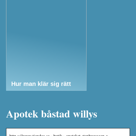
Hur man klär sig rätt
Apotek båstad willys
http s://www.tiendeo.se › butik › apoteket-stenhusvagen-a