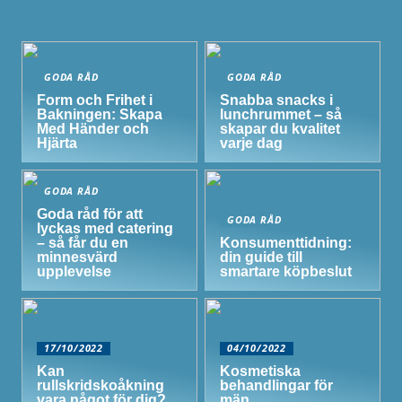
GODA RÅD
GODA RÅD
Form och Frihet i
Snabba snacks i
Bakningen: Skapa
lunchrummet – så
Med Händer och
skapar du kvalitet
Hjärta
varje dag
GODA RÅD
Goda råd för att
GODA RÅD
lyckas med catering
– så får du en
Konsumenttidning:
minnesvärd
din guide till
upplevelse
smartare köpbeslut
17/10/2022
04/10/2022
Kan
Kosmetiska
rullskridskoåkning
behandlingar för
vara något för dig?
män