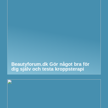
Beautyforum.dk Gör något bra för
dig själv och testa kroppsterapi