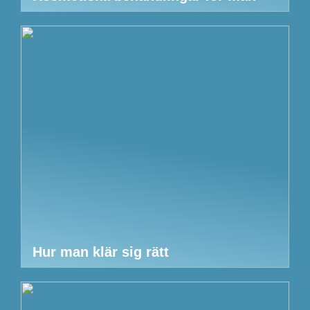
Hur man klär sig rätt