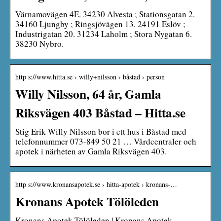
Värnamovägen 4E. 34230 Alvesta ; Stationsgatan 2.
34160 Ljungby ; Ringsjövägen 13. 24191 Eslöv ;
Industrigatan 20. 31234 Laholm ; Stora Nygatan 6.
38230 Nybro.
http s://www.hitta.se › willy+nilsson › båstad › person
Willy Nilsson, 64 år, Gamla
Riksvägen 403 Båstad – Hitta.se
Stig Erik Willy Nilsson bor i ett hus i Båstad med
telefonnummer 073-849 50 21 … Vårdcentraler och
apotek i närheten av Gamla Riksvägen 403.
http s://www.kronansapotek.se › hitta-apotek › kronans-…
Kronans Apotek Tölöleden
Kronans Apotek Tölöleden | Kronans Apotek