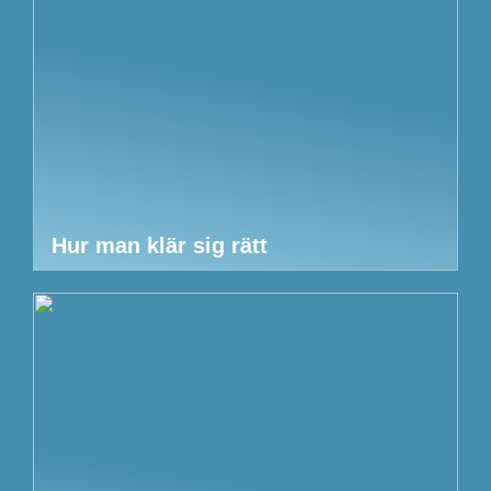
Hur man klär sig rätt