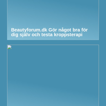
Beautyforum.dk Gör något bra för
dig själv och testa kroppsterapi