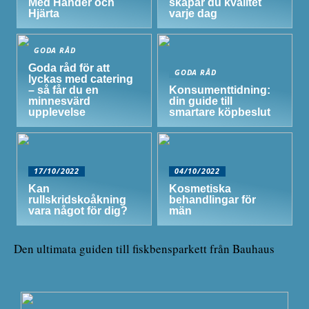
Med Händer och
skapar du kvalitet
Hjärta
varje dag
GODA RÅD
Goda råd för att
GODA RÅD
lyckas med catering
– så får du en
Konsumenttidning:
minnesvärd
din guide till
upplevelse
smartare köpbeslut
17/10/2022
04/10/2022
Kan
Kosmetiska
rullskridskoåkning
behandlingar för
vara något för dig?
män
Den ultimata guiden till fiskbensparkett från Bauhaus