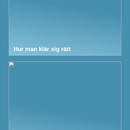
Hur man klär sig rätt