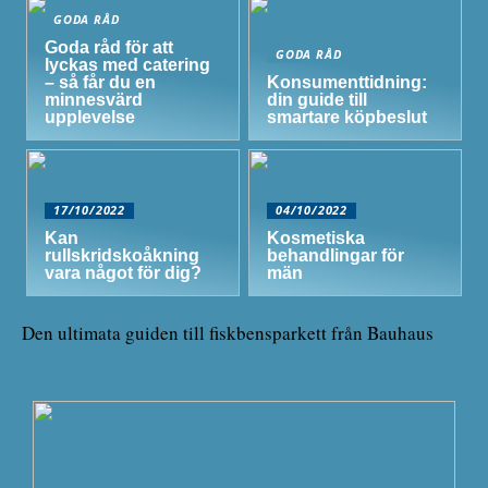
GODA RÅD
Goda råd för att
GODA RÅD
lyckas med catering
– så får du en
Konsumenttidning:
minnesvärd
din guide till
upplevelse
smartare köpbeslut
17/10/2022
04/10/2022
Kan
Kosmetiska
rullskridskoåkning
behandlingar för
vara något för dig?
män
Den ultimata guiden till fiskbensparkett från Bauhaus