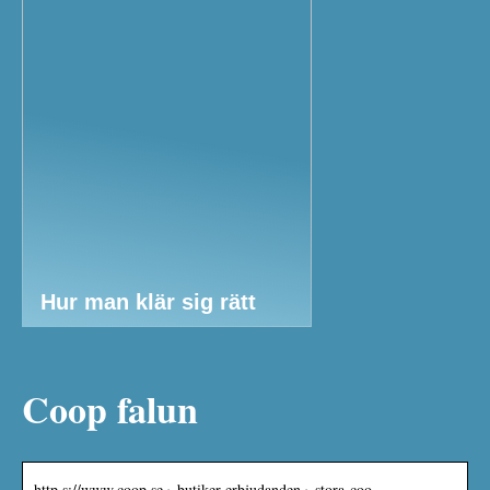
Hur man klär sig rätt
Coop falun
http s://www.coop.se › butiker-erbjudanden › stora-coo…