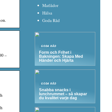
Matlådor
Hälsa
ion.
Goda Råd
GODA RÅD
Form och Frihet i
00 –
Bakningen: Skapa Med
Händer och Hjärta
GODA RÅD
Snabba snacks i
lunchrummet – så skapar
ch
du kvalitet varje dag
ch