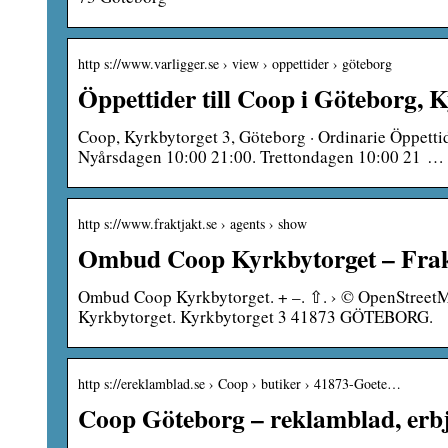
http s://www.varligger.se › view › oppettider › göteborg
Öppettider till Coop i Göteborg, 
Coop, Kyrkbytorget 3, Göteborg · Ordinarie Öppettid
Nyårsdagen 10:00 21:00. Trettondagen 10:00 21 …
http s://www.fraktjakt.se › agents › show
Ombud Coop Kyrkbytorget – Frak
Ombud Coop Kyrkbytorget. + –. ⇧. › © OpenStreetMa
Kyrkbytorget. Kyrkbytorget 3 41873 GÖTEBORG.
http s://ereklamblad.se › Coop › butiker › 41873-Goete…
Coop Göteborg – reklamblad, erb