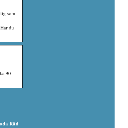
 dig som
 Har du
rka 90
oda Råd
något
Dessa ytterplagg måste