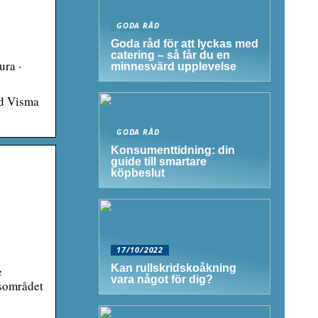
GODA RÅD
Goda råd för att lyckas med
catering – så får du en
ura ·
minnesvärd upplevelse
ed Visma
GODA RÅD
Konsumenttidning: din
guide till smartare
köpbeslut
17/10/2022
Kan rullskridskoåkning
e
vara något för dig?
rsområdet