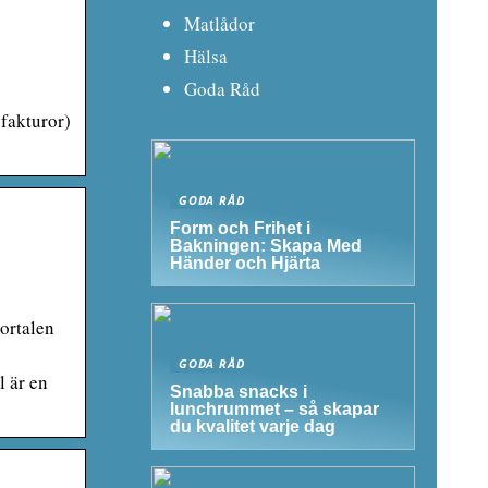
Matlådor
Hälsa
Goda Råd
fakturor)
GODA RÅD
Form och Frihet i
Bakningen: Skapa Med
Händer och Hjärta
ortalen
GODA RÅD
l är en
Snabba snacks i
lunchrummet – så skapar
du kvalitet varje dag