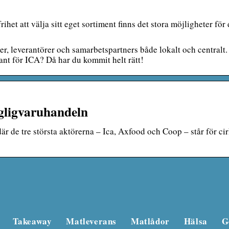
het att välja sitt eget sortiment finns det stora möjligheter för
er, leverantörer och samarbetspartners både lokalt och centralt.
ant för ICA? Då har du kommit helt rätt!
agligvaruhandeln
 de tre största aktörerna – Ica, Axfood och Coop – står för ci
Takeaway
Matleverans
Matlådor
Hälsa
G
Beautyforum.dk Gör 