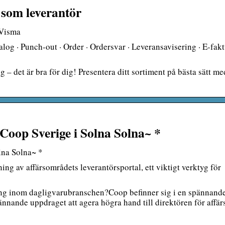
 som leverantör
 Visma
log · Punch-out · Order · Ordersvar · Leveransavisering · E-fakt
– det är bra för dig! Presentera ditt sortiment på bästa sätt m
Coop Sverige i Solna Solna~ *
lna Solna~ *
ning av affärsområdets leverantörsportal, ett viktigt verktyg för
ckling inom dagligvarubranschen?Coop befinner sig i en spännand
ännande uppdraget att agera högra hand till direktören för affä