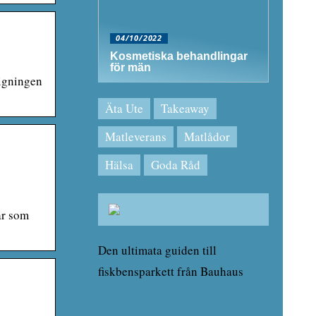
04/10/2022
Kosmetiska behandlingar
för män
vigningen
Äta Ute
Takeaway
Matleverans
Matlådor
Hälsa
Goda Råd
ar som
Den ultimata guiden till
fiskbensparkett från Bauhaus