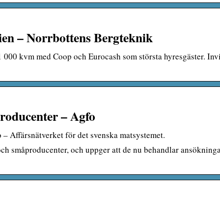
lien – Norrbottens Bergteknik
a 11 000 kvm med Coop och Eurocash som största hyresgäster. In
producenter – Agfo
 – Affärsnätverket för det svenska matsystemet.
ch småproducenter, och uppger att de nu behandlar ansökning