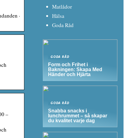
Matlådor
judanden ·
Hälsa
Goda Råd
GODA RÅD
och
Form och Frihet i
Bakningen: Skapa Med
Händer och Hjärta
GODA RÅD
Snabba snacks i
00 –
lunchrummet – så skapar
du kvalitet varje dag
och