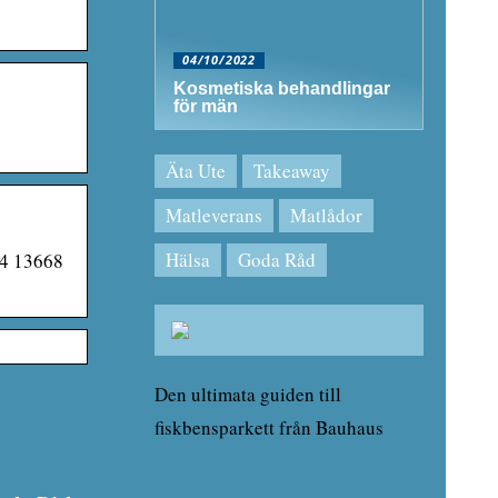
04/10/2022
Kosmetiska behandlingar
för män
Äta Ute
Takeaway
Matleverans
Matlådor
Hälsa
Goda Råd
 4 13668
Den ultimata guiden till
fiskbensparkett från Bauhaus