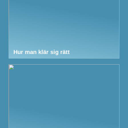
Hur man klär sig rätt