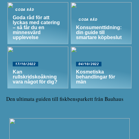
GODA RÅD
Goda råd för att
GODA RÅD
lyckas med catering
– så får du en
Konsumenttidning:
minnesvärd
din guide till
upplevelse
smartare köpbeslut
17/10/2022
04/10/2022
Kan
Kosmetiska
rullskridskoåkning
behandlingar för
vara något för dig?
män
Den ultimata guiden till fiskbensparkett från Bauhaus