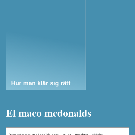
Hur man klär sig rätt
El maco mcdonalds
http s://www.mcdonalds.com › sv-se › product › chicke…