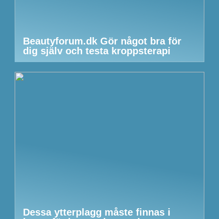
Beautyforum.dk Gör något bra för
dig själv och testa kroppsterapi
Dessa ytterplagg måste finnas i