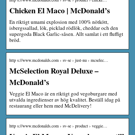
Chicken El Maco | McDonald’s
En riktigt umami explosion med 100% nötkött,
isbergssallad, lök, picklad rödlök, cheddar och den
supergoda Black Garlic-såsen. Allt samlat i ett fluffigt
bröd.
http s://www.mcdonalds.com › sv-se › just-nu › mcselec…
McSelection Royal Deluxe –
McDonald’s
Veggie El Maco är en riktigt god vegoburgare med
utvalda ingredienser av hög kvalitet. Beställ idag på
restaurang eller hem med McDelivery!
http s://www.mcdonalds.com › sv-se › product › veggie…