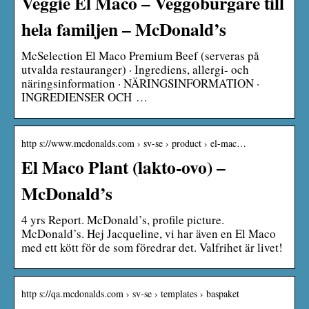
Veggie El Maco – Veggoburgare till
hela familjen – McDonald’s
McSelection El Maco Premium Beef (serveras på
utvalda restauranger) · Ingrediens, allergi- och
näringsinformation · NÄRINGSINFORMATION ·
INGREDIENSER OCH …
http s://www.mcdonalds.com › sv-se › product › el-mac…
El Maco Plant (lakto-ovo) –
McDonald’s
4 yrs Report. McDonald’s, profile picture.
McDonald’s. Hej Jacqueline, vi har även en El Maco
med ett kött för de som föredrar det. Valfrihet är livet!
http s://qa.mcdonalds.com › sv-se › templates › baspaket