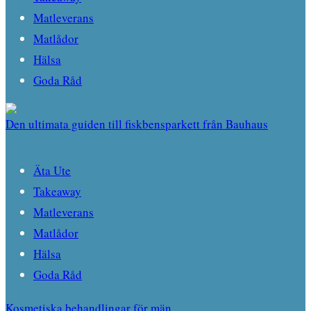
Matleverans
Matlådor
Hälsa
Goda Råd
Den ultimata guiden till fiskbensparkett från Bauhaus
Äta Ute
Takeaway
Matleverans
Matlådor
Hälsa
Goda Råd
Kosmetiska behandlingar för män