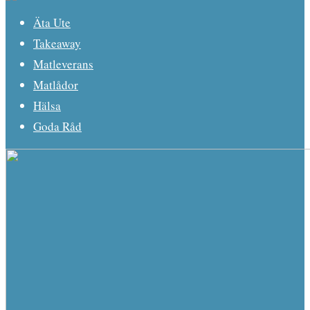
Äta Ute
Takeaway
Matleverans
Matlådor
Hälsa
Goda Råd