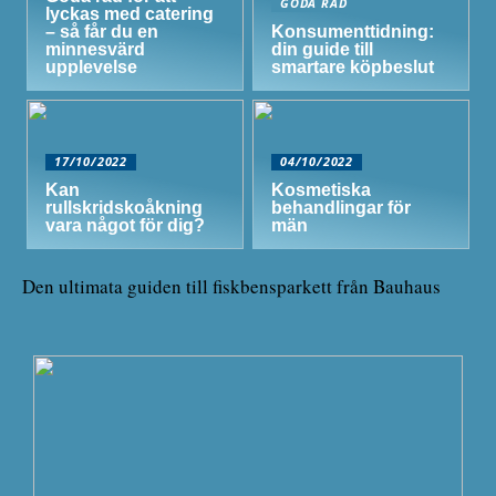
GODA RÅD
lyckas med catering
– så får du en
Konsumenttidning:
minnesvärd
din guide till
upplevelse
smartare köpbeslut
17/10/2022
04/10/2022
Kan
Kosmetiska
rullskridskoåkning
behandlingar för
vara något för dig?
män
Den ultimata guiden till fiskbensparkett från Bauhaus