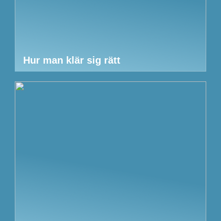
Hur man klär sig rätt