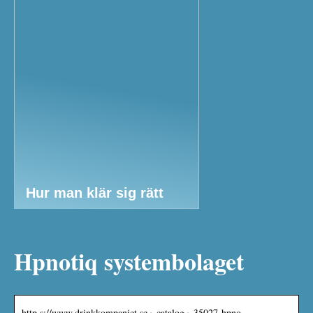
Hur man klär sig rätt
Hpnotiq systembolaget
http s://www.drinkkompaniet.se › catalog › 35027-hpno…