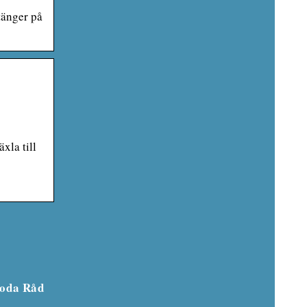
tänger på
xla till
oda Råd
något
Dessa ytterplagg måste
testa
finnas i huset för barnen