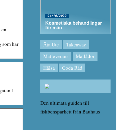
04/10/2022
Kosmetiska behandlingar
för män
ed en …
g som har
Äta Ute
Takeaway
Matleverans
Matlådor
Hälsa
Goda Råd
atan 1.
Den ultimata guiden till
fiskbensparkett från Bauhaus