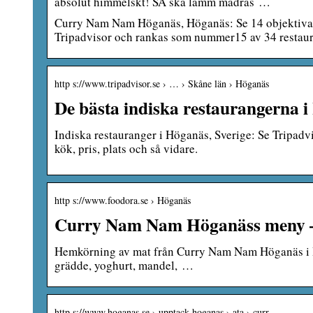
absolut himmelskt! SÅ ska lamm madras …
Curry Nam Nam Höganäs, Höganäs: Se 14 objektiva
Tripadvisor och rankas som nummer15 av 34 restaur
http s://www.tripadvisor.se › … › Skåne län › Höganäs
De bästa indiska restaurangerna 
Indiska restauranger i Höganäs, Sverige: Se Tripad
kök, pris, plats och så vidare.
http s://www.foodora.se › Höganäs
Curry Nam Nam Höganäss meny – B
Hemkörning av mat från Curry Nam Nam Höganäs i Hö
grädde, yoghurt, mandel, …
http s://www.hoganas.se › upptack-hoganas › ata › curr…