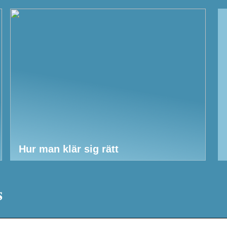
Hur man klär sig rätt
s