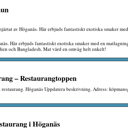
mun
i hjärtat av Höganäs. Här erbjuds fantastiskt exotiska smaker m
ganäs. Här erbjuds fantastiskt exotiska smaker med en matlagnin
ndien och Bangladesh. Mat värd en omväg helt enkelt!
ang – Restaurangtoppen
 restaurang. Höganäs Uppdatera beskrivning. Adress: köpmansg
estaurang i Höganäs