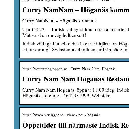
Curry NamNam – Höganäs kom
Curry NamNam – Höganäs kommun
7 juli 2022 — Indisk vällagad lunch och a la carte 
Mat värd en omväg helt enkelt!
Indisk vällagad lunch och a la carte i hjärtat av Hö
sitt ursprung i Sydasien med influenser från både I
http s://restaurangtoppen.se › Curry_Nam_Nam_Höganäs
Curry Nam Nam Höganäs Restaur
Curry Nam Nam Höganäs. öppnar 11:00 idag. Indisk
Höganäs. Telefon: +4642331999. Websida:.
http s://www.varligger.se › view › poi › höganäs
Öppettider till närmaste Indisk R