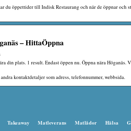
ar du öppettider till Indisk Restaurang och när de öppnar och s
öganäs – HittaÖppna
a
ära din plats. 1 result. Endast öppen nu. Öppna nära Höganäs. Vä
ch andra kontaktdetaljer som adress, telefonnummer, webbsida.
Takeaway
Matleverans
Matlådor
Hälsa
G
Beautyforum.dk Gör 
bra för dig själv och 