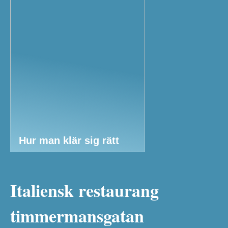
Hur man klär sig rätt
Italiensk restaurang
timmermansgatan