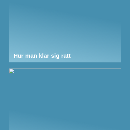
Hur man klär sig rätt