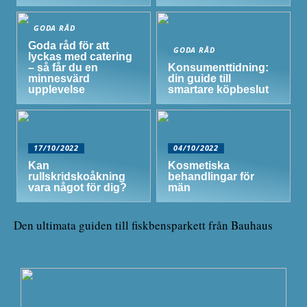
GODA RÅD
Goda råd för att
GODA RÅD
lyckas med catering
– så får du en
Konsumenttidning:
minnesvärd
din guide till
upplevelse
smartare köpbeslut
17/10/2022
04/10/2022
Kan
Kosmetiska
rullskridskoåkning
behandlingar för
vara något för dig?
män
Den ultimata guiden till fiskbensparkett från Bauhaus