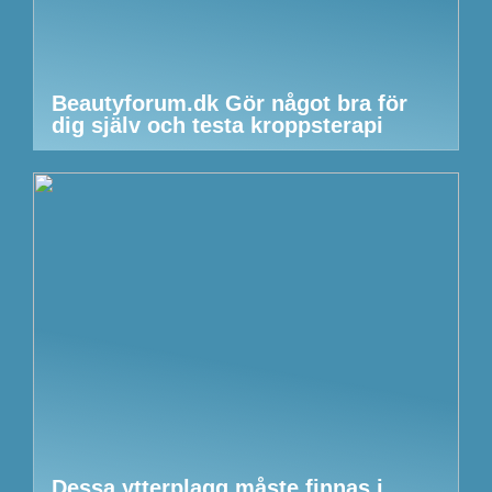
Beautyforum.dk Gör något bra för
dig själv och testa kroppsterapi
Dessa ytterplagg måste finnas i