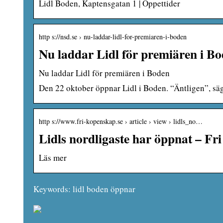
Lidl Boden, Kaptensgatan 1 | Öppettider
http s://nsd.se › nu-laddar-lidl-for-premiaren-i-boden
Nu laddar Lidl för premiären i B
Nu laddar Lidl för premiären i Boden
Den 22 oktober öppnar Lidl i Boden. “Äntligen”, säg
http s://www.fri-kopenskap.se › article › view › lidls_no…
Lidls nordligaste har öppnat – F
Läs mer
Keywords: lidl boden öppnar