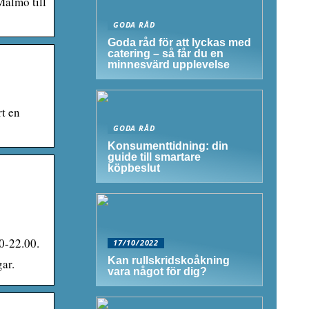
Malmö till
GODA RÅD
Goda råd för att lyckas med
catering – så får du en
minnesvärd upplevelse
rt en
GODA RÅD
Konsumenttidning: din
guide till smartare
köpbeslut
00-22.00.
17/10/2022
Kan rullskridskoåkning
gar.
vara något för dig?