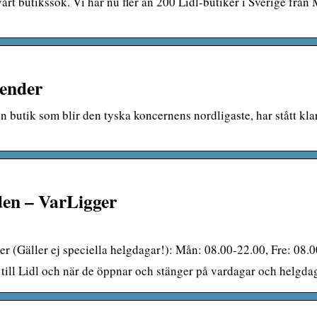
vårt butikssök. Vi har nu fler än 200 Lidl-butiker i Sverige från 
render
n butik som blir den tyska koncernens nordligaste, har stått kla
oden – VarLigger
r (Gäller ej speciella helgdagar!): Mån: 08.00-22.00, Fre: 08.
r till Lidl och när de öppnar och stänger på vardagar och helgda