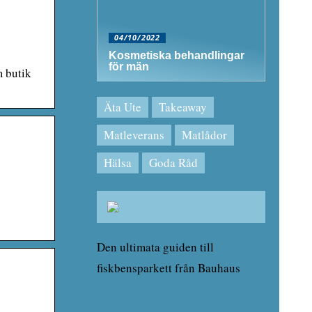
04/10/2022
Kosmetiska behandlingar
för män
m butik
Äta Ute
Takeaway
Matleverans
Matlådor
Hälsa
Goda Råd
Den ultimata guiden till
fiskbensparkett från Bauhaus