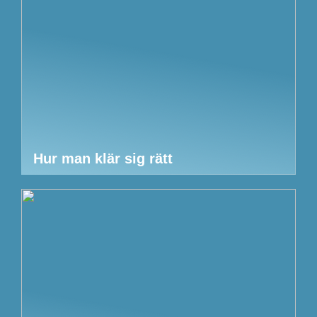
Hur man klär sig rätt