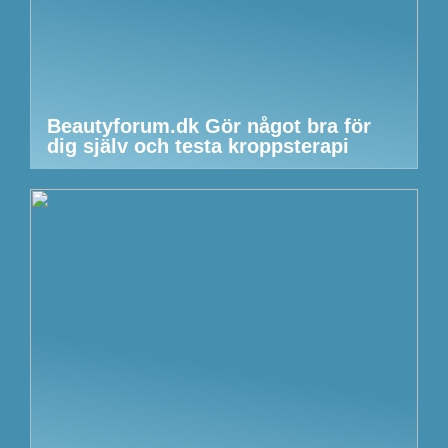
Beautyforum.dk Gör något bra för
dig själv och testa kroppsterapi