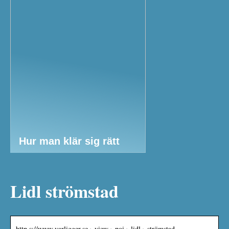
Hur man klär sig rätt
Lidl strömstad
http s://www.varligger.se › view › poi › lidl › strömstad