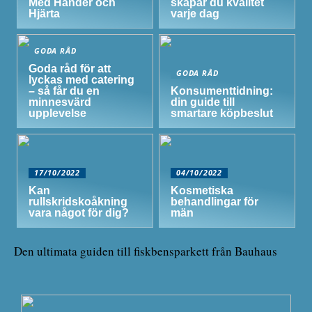
Med Händer och
skapar du kvalitet
Hjärta
varje dag
GODA RÅD
Goda råd för att
GODA RÅD
lyckas med catering
– så får du en
Konsumenttidning:
minnesvärd
din guide till
upplevelse
smartare köpbeslut
17/10/2022
04/10/2022
Kan
Kosmetiska
rullskridskoåkning
behandlingar för
vara något för dig?
män
Den ultimata guiden till fiskbensparkett från Bauhaus