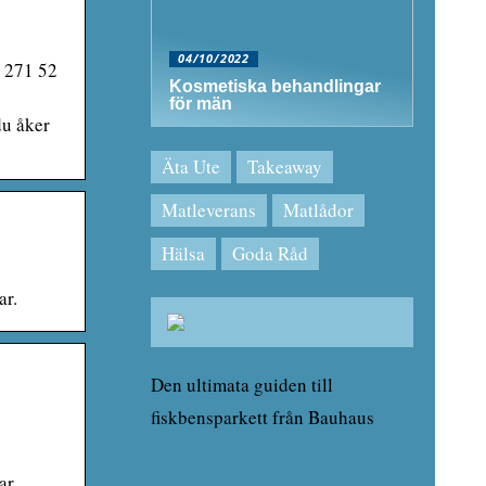
04/10/2022
å 271 52
Kosmetiska behandlingar
för män
du åker
Äta Ute
Takeaway
Matleverans
Matlådor
Hälsa
Goda Råd
ar.
Den ultimata guiden till
fiskbensparkett från Bauhaus
ar.