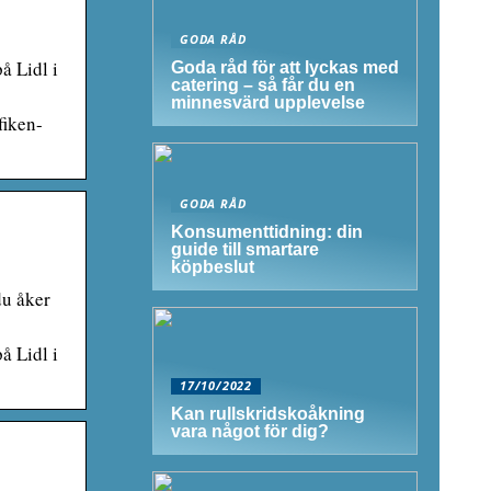
GODA RÅD
å Lidl i
Goda råd för att lyckas med
catering – så får du en
minnesvärd upplevelse
fiken-
GODA RÅD
Konsumenttidning: din
guide till smartare
köpbeslut
du åker
å Lidl i
17/10/2022
Kan rullskridskoåkning
vara något för dig?