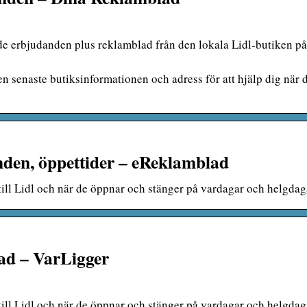
de erbjudanden plus reklamblad från den lokala Lidl-butiken p
den senaste butiksinformationen och adress för att hjälp dig när 
nden, öppettider – eReklamblad
 till Lidl och när de öppnar och stänger på vardagar och helgdag
tad – VarLigger
 till Lidl och när de öppnar och stänger på vardagar och helgdag