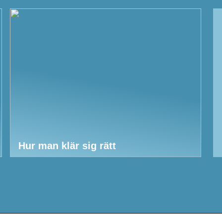
Hur man klär sig rätt