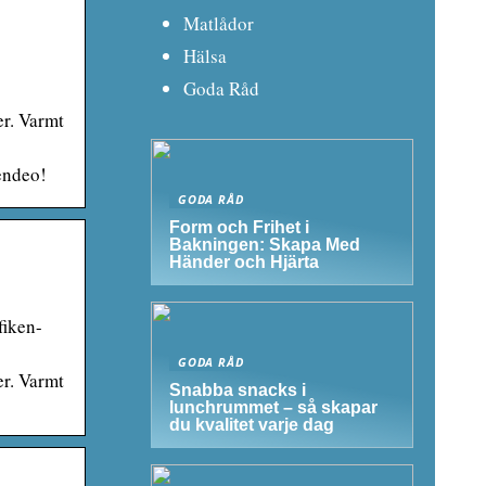
Matlådor
Hälsa
Goda Råd
er. Varmt
endeo!
GODA RÅD
Form och Frihet i
Bakningen: Skapa Med
Händer och Hjärta
fiken-
GODA RÅD
er. Varmt
Snabba snacks i
lunchrummet – så skapar
du kvalitet varje dag