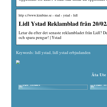
http s://www.kimbino.se › stad › ystad › lidl
Lidl Ystad Reklamblad från 20/0
Letar du efter det senaste reklambladet från Lidl? D
och spara pengar! | Ystad
Keywords: lidl ystad, lidl ystad erbjudanden
Äta Ute
Kosmetiska behandlingar
för män
Hur m