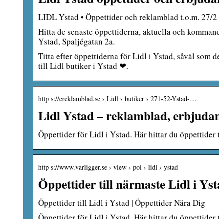
LIDL Ystad • Öppettider och reklamblad t.o.m. 27/2
Hitta de senaste öppettiderna, aktuella och komman
Ystad, Spaljégatan 2a.
Titta efter öppettiderna för Lidl i Ystad, såväl som 
till Lidl butiker i Ystad ❤.
http s://ereklamblad.se › Lidl › butiker › 271-52-Ystad-…
Lidl Ystad – reklamblad, erbjuda
Öppettider för Lidl i Ystad. Här hittar du öppettider
http s://www.varligger.se › view › poi › lidl › ystad
Öppettider till närmaste Lidl i Ys
Öppettider till Lidl i Ystad | Öppettider Nära Dig
Öppettider för Lidl i Ystad. Här hittar du öppettider