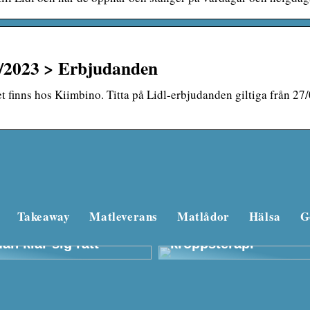
2/2023 > Erbjudanden
et finns hos Kiimbino. Titta på Lidl-erbjudanden giltiga från 2
Takeaway
Matleverans
Matlådor
Hälsa
G
Beautyforum.dk Gör 
bra för dig själv och 
an klär sig rätt
kroppsterapi