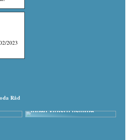
7/02/2023
oda Råd
något
Dessa ytterplagg måste
testa
finnas i huset för barnen
innan vintern hemma