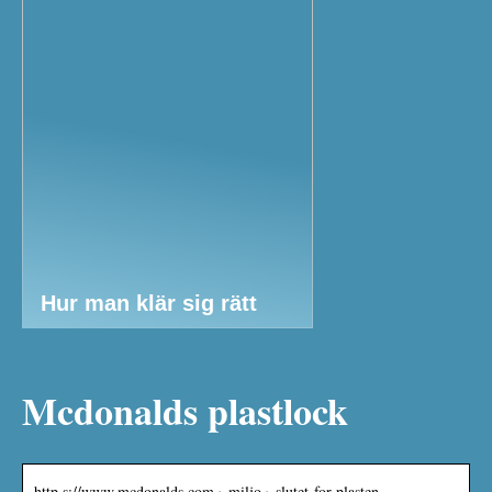
Hur man klär sig rätt
Mcdonalds plastlock
http s://www.mcdonalds.com › miljo › slutet-for-plasten