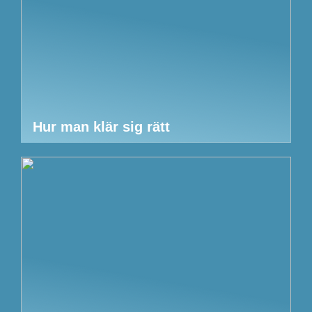
Hur man klär sig rätt