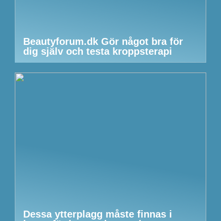
Beautyforum.dk Gör något bra för
dig själv och testa kroppsterapi
Dessa ytterplagg måste finnas i