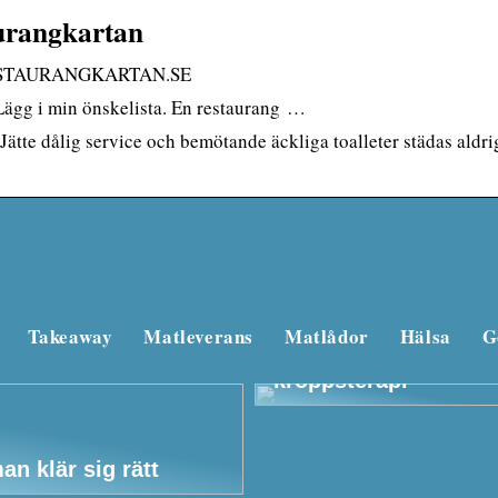
urangkartan
• RESTAURANGKARTAN.SE
ägg i min önskelista. En restaurang …
te dålig service och bemötande äckliga toalleter städas aldri
Takeaway
Matleverans
Matlådor
Hälsa
G
Beautyforum.dk Gör 
bra för dig själv och 
kroppsterapi
an klär sig rätt