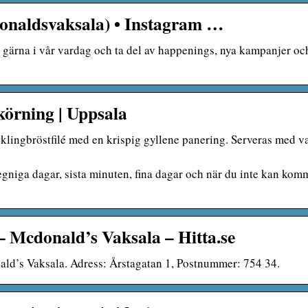
naldsvaksala) • Instagram …
 gärna i vår vardag och ta del av happenings, nya kampanjer oc
örning | Uppsala
lingbröstfilé med en krispig gyllene panering. Serveras med va
egniga dagar, sista minuten, fina dagar och när du inte kan komm
– Mcdonald’s Vaksala – Hitta.se
ld’s Vaksala. Adress: Årstagatan 1, Postnummer: 754 34.