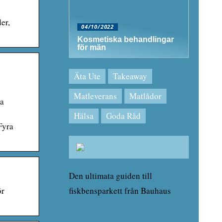
er,
04/10/2022
Kosmetiska behandlingar
för män
Äta Ute
Takeaway
Matleverans
Matlådor
ra
Hälsa
Goda Råd
Fyra
Den ultimata guiden till
ör
fiskbensparkett från Bauhaus