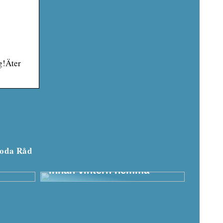
g!Äter
oda Råd
något
Dessa ytterplagg måste
testa
finnas i huset för barnen
innan vintern hemma