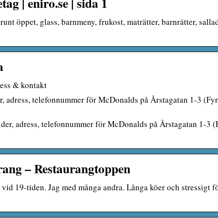
g | eniro.se | sida 1
t öppet, glass, barnmeny, frukost, maträtter, barnrätter, sallad
a
ress & kontakt
er, adress, telefonnummer för McDonalds på Årstagatan 1-3 (Fy
tider, adress, telefonnummer för McDonalds på Årstagatan 1-3 (
rang – Restaurangtoppen
id 19-tiden. Jag med många andra. Långa köer och stressigt f