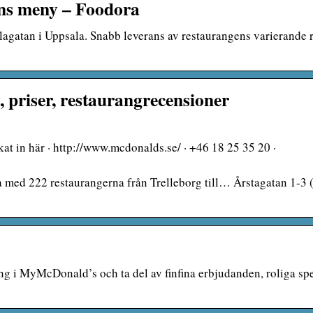
ns meny – Foodora
gatan i Uppsala. Snabb leverans av restaurangens varierande r
priser, restaurangrecensioner
t in här · http://www.mcdonalds.se/ · +46 18 25 35 20 ·
a med 222 restaurangerna från Trelleborg till… Årstagatan 1-3 
 i MyMcDonald’s och ta del av finfina erbjudanden, roliga sp