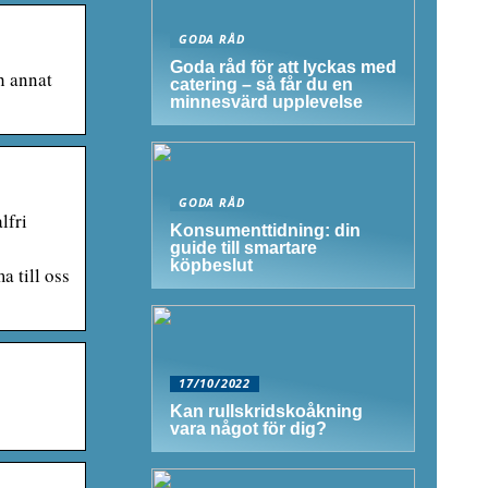
GODA RÅD
Goda råd för att lyckas med
h annat
catering – så får du en
minnesvärd upplevelse
GODA RÅD
lfri
Konsumenttidning: din
guide till smartare
köpbeslut
a till oss
17/10/2022
Kan rullskridskoåkning
vara något för dig?