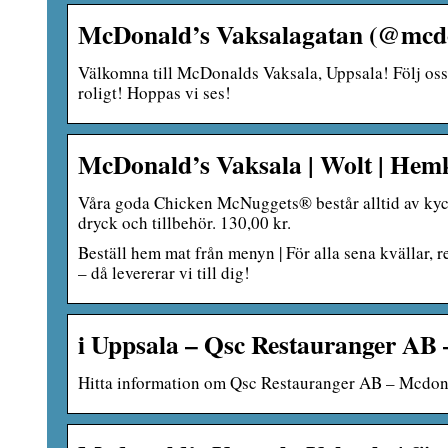
McDonald’s Vaksalagatan (@mcdo
Välkomna till McDonalds Vaksala, Uppsala! Följ oss
roligt! Hoppas vi ses!
McDonald’s Vaksala | Wolt | Hemk
Våra goda Chicken McNuggets® består alltid av kyck
dryck och tillbehör. 130,00 kr.
Beställ hem mat från menyn | För alla sena kvällar, r
– då levererar vi till dig!
i Uppsala – Qsc Restauranger AB 
Hitta information om Qsc Restauranger AB – Mcdona