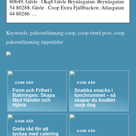
80649, Gävle · Okq8 Gävle Brynäsgatan. Brynäsgatan
54 80288, Gävle · Coop Extra Fjällbacken. Atlasgatan
44 80286 …
Keywords: paketutlämning coop, coop timrå post, coop
paketutlämning öppettider
GODA RÅD
GODA RÅD
Form och Frihet i
Snabba snacks i
Bakningen: Skapa
lunchrummet – så
Med Händer och
skapar du kvalitet
Hjärta
varje dag
GODA RÅD
Goda råd för att
GODA RÅD
lyckas med catering