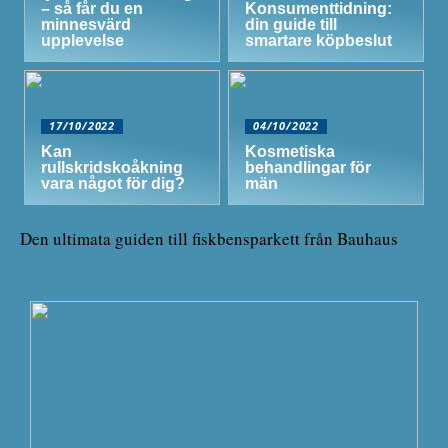
– så får du en
Konsumenttidning:
minnesvärd
din guide till
upplevelse
smartare köpbeslut
17/10/2022
04/10/2022
Kan
Kosmetiska
rullskridskoåkning
behandlingar för
vara något för dig?
män
Den ultimata guiden till fiskbensparkett från Bauhaus