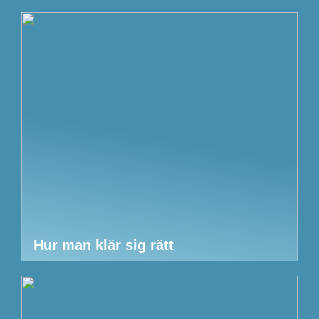
Hur man klär sig rätt