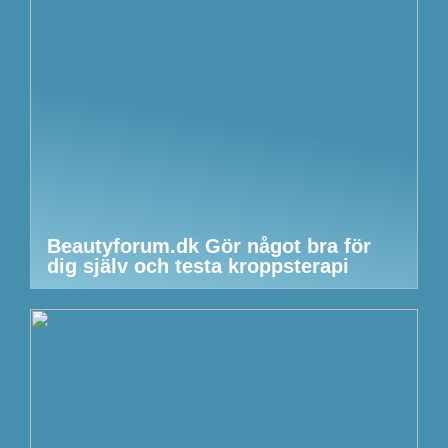
Beautyforum.dk Gör något bra för
dig själv och testa kroppsterapi