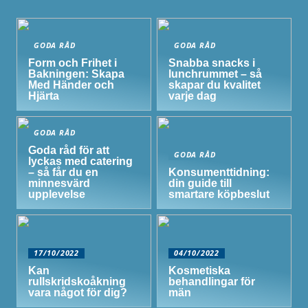
GODA RÅD
GODA RÅD
Form och Frihet i
Snabba snacks i
Bakningen: Skapa
lunchrummet – så
Med Händer och
skapar du kvalitet
Hjärta
varje dag
GODA RÅD
Goda råd för att
GODA RÅD
lyckas med catering
– så får du en
Konsumenttidning:
minnesvärd
din guide till
upplevelse
smartare köpbeslut
17/10/2022
04/10/2022
Kan
Kosmetiska
rullskridskoåkning
behandlingar för
vara något för dig?
män