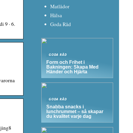
Matlådor
Hälsa
i 9 · 6.
Goda Råd
GODA RÅD
Form och Frihet i
Bakningen: Skapa Med
Händer och Hjärta
varorna
GODA RÅD
Snabba snacks i
lunchrummet – så skapar
du kvalitet varje dag
ijing8