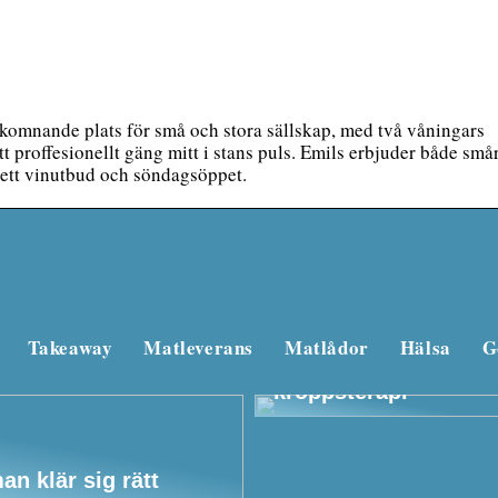
komnande plats för små och stora sällskap, med två våningars
 proffesionellt gäng mitt i stans puls. Emils erbjuder både smår
rett vinutbud och söndagsöppet.
Takeaway
Matleverans
Matlådor
Hälsa
G
Beautyforum.dk Gör 
bra för dig själv och 
kroppsterapi
an klär sig rätt