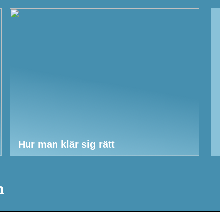
Hur man klär sig rätt
n