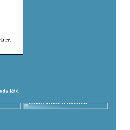
ätter,
oda Råd
något
Dessa ytterplagg måste
testa
finnas i huset för barnen
innan vintern hemma