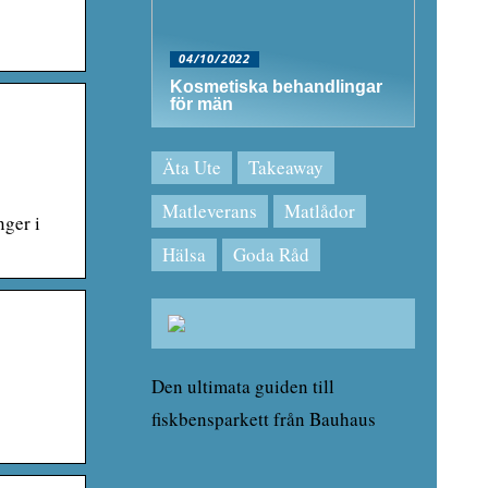
04/10/2022
Kosmetiska behandlingar
för män
Äta Ute
Takeaway
Matleverans
Matlådor
nger i
Hälsa
Goda Råd
Den ultimata guiden till
fiskbensparkett från Bauhaus