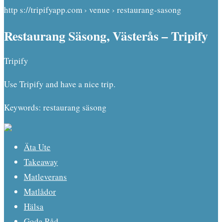
http s://tripifyapp.com › venue › restaurang-sasong
Restaurang Säsong, Västerås – Tripify
Tripify
Use Tripify and have a nice trip.
Keywords: restaurang säsong
Äta Ute
Takeaway
Matleverans
Matlådor
Hälsa
Goda Råd