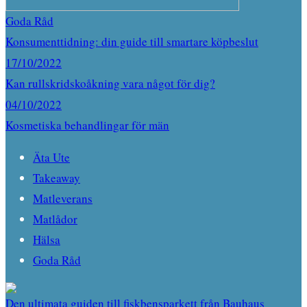
Goda Råd
Konsumenttidning: din guide till smartare köpbeslut
17/10/2022
Kan rullskridskoåkning vara något för dig?
04/10/2022
Kosmetiska behandlingar för män
Äta Ute
Takeaway
Matleverans
Matlådor
Hälsa
Goda Råd
Den ultimata guiden till fiskbensparkett från Bauhaus