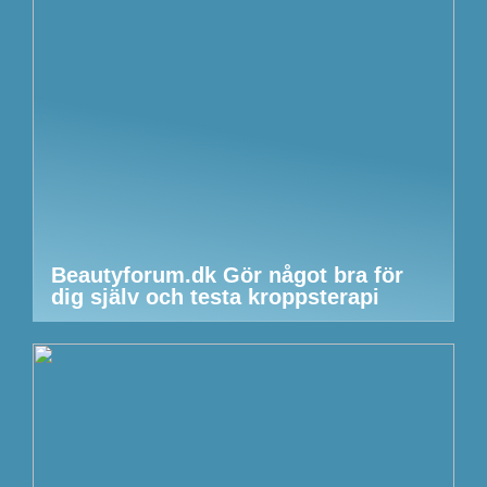
Beautyforum.dk Gör något bra för
dig själv och testa kroppsterapi