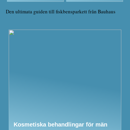
Den ultimata guiden till fiskbensparkett från Bauhaus
Kosmetiska behandlingar för män