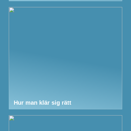
Hur man klär sig rätt