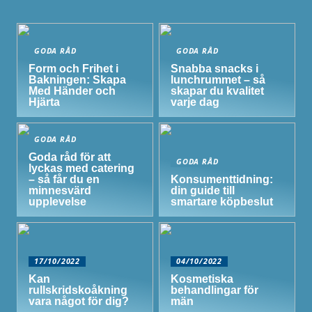
GODA RÅD
GODA RÅD
Form och Frihet i
Snabba snacks i
Bakningen: Skapa
lunchrummet – så
Med Händer och
skapar du kvalitet
Hjärta
varje dag
GODA RÅD
Goda råd för att
GODA RÅD
lyckas med catering
– så får du en
Konsumenttidning:
minnesvärd
din guide till
upplevelse
smartare köpbeslut
17/10/2022
04/10/2022
Kan
Kosmetiska
rullskridskoåkning
behandlingar för
vara något för dig?
män