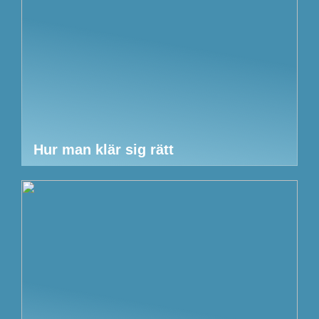
Hur man klär sig rätt