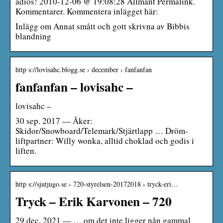
adios! 2010-12-06 @ 19:08:28 Allmänt Permalink.
Kommentarer. Kommentera inlägget här:
Inlägg om Annat smått och gott skrivna av Bibbis
blandning
http s://lovisahc.blogg.se › december › fanfanfan
fanfanfan – lovisahc –
lovisahc –
30 sep. 2017 — Åker:
Skidor/Snowboard/Telemark/Stjärtlapp … Dröm-
liftpartner: Willy wonka, alltid choklad och godis i
liften.
http s://sjutjugo.se › 720-styrelsen-20172018 › tryck-eri…
Tryck – Erik Karvonen – 720
29 dec. 2021 — … om det inte ligger nån gammal