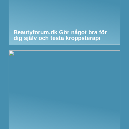
Beautyforum.dk Gör något bra för
dig själv och testa kroppsterapi