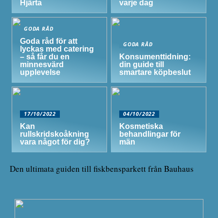
Hjärta
varje dag
GODA RÅD
Goda råd för att
GODA RÅD
lyckas med catering
– så får du en
Konsumenttidning:
minnesvärd
din guide till
upplevelse
smartare köpbeslut
17/10/2022
04/10/2022
Kan
Kosmetiska
rullskridskoåkning
behandlingar för
vara något för dig?
män
Den ultimata guiden till fiskbensparkett från Bauhaus