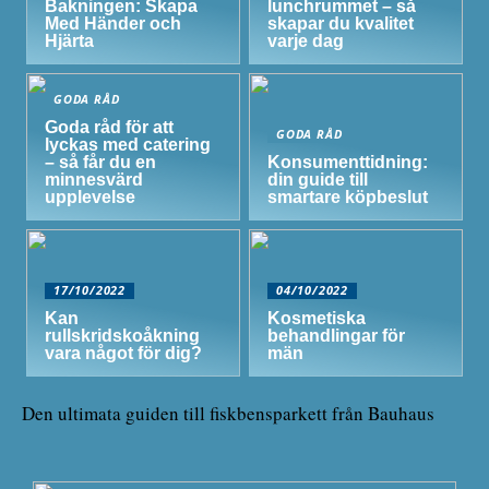
Bakningen: Skapa
lunchrummet – så
Med Händer och
skapar du kvalitet
Hjärta
varje dag
GODA RÅD
Goda råd för att
GODA RÅD
lyckas med catering
– så får du en
Konsumenttidning:
minnesvärd
din guide till
upplevelse
smartare köpbeslut
17/10/2022
04/10/2022
Kan
Kosmetiska
rullskridskoåkning
behandlingar för
vara något för dig?
män
Den ultimata guiden till fiskbensparkett från Bauhaus