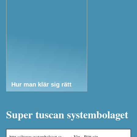
Hur man klär sig rätt
Super tuscan systembolaget
http s://www.systembolaget.se › … › Vin › Rött vin