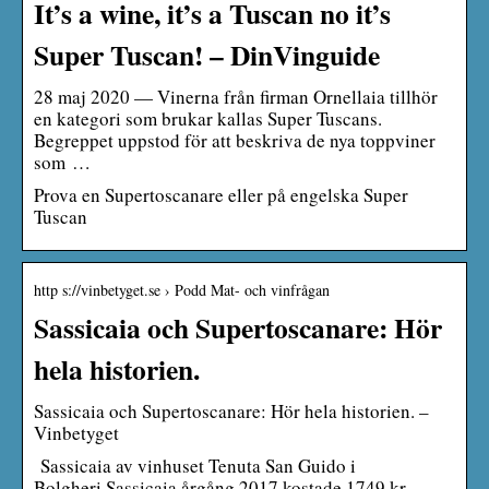
It’s a wine, it’s a Tuscan no it’s
Super Tuscan! – DinVinguide
28 maj 2020 — Vinerna från firman Ornellaia tillhör
en kategori som brukar kallas Super Tuscans.
Begreppet uppstod för att beskriva de nya toppviner
som …
Prova en Supertoscanare eller på engelska Super
Tuscan
http s://vinbetyget.se › Podd Mat- och vinfrågan
Sassicaia och Supertoscanare: Hör
hela historien.
Sassicaia och Supertoscanare: Hör hela historien. –
Vinbetyget
Sassicaia av vinhuset Tenuta San Guido i
Bolgheri.Sassicaia årgång 2017 kostade 1749 kr.