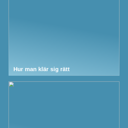
Hur man klär sig rätt