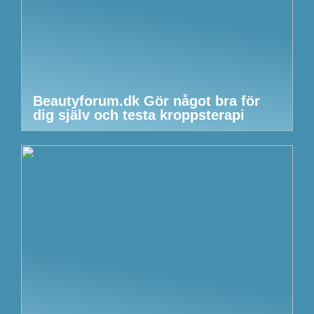
Beautyforum.dk Gör något bra för
dig själv och testa kroppsterapi