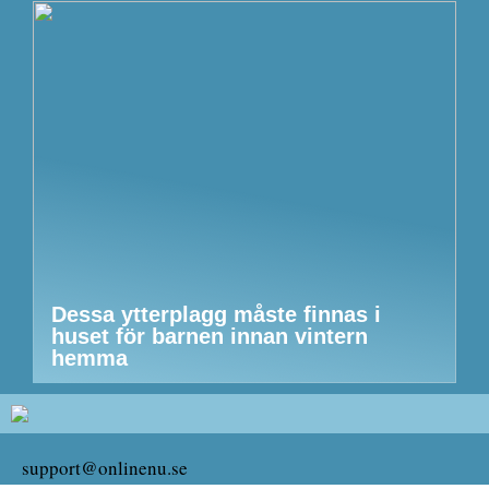
Dessa ytterplagg måste finnas i
huset för barnen innan vintern
hemma
support@onlinenu.se