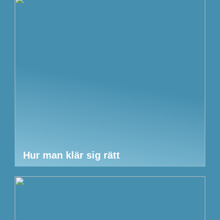
Hur man klär sig rätt