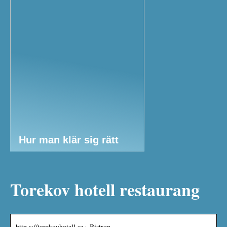
Hur man klär sig rätt
Torekov hotell restaurang
http s://torekovhotell.se › Bistron