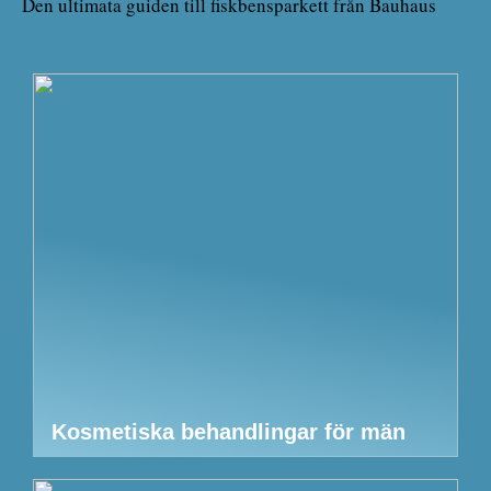
Den ultimata guiden till fiskbensparkett från Bauhaus
Kosmetiska behandlingar för män