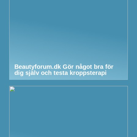
Beautyforum.dk Gör något bra för
dig själv och testa kroppsterapi