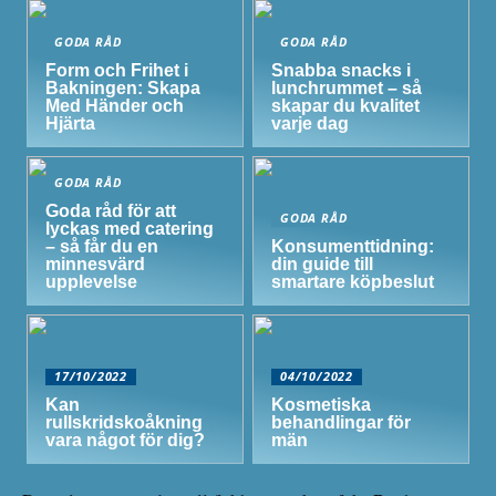
GODA RÅD
GODA RÅD
Form och Frihet i
Snabba snacks i
Bakningen: Skapa
lunchrummet – så
Med Händer och
skapar du kvalitet
Hjärta
varje dag
GODA RÅD
Goda råd för att
GODA RÅD
lyckas med catering
– så får du en
Konsumenttidning:
minnesvärd
din guide till
upplevelse
smartare köpbeslut
17/10/2022
04/10/2022
Kan
Kosmetiska
rullskridskoåkning
behandlingar för
vara något för dig?
män